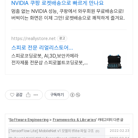
NVIDIA 쿠팡 로켓배송으로 빠르게 만나요
멈춤 없는 NVIDIA 성능, 쿠팡에서 와우회원 무료배송으로!
버벅이는 화면은 이제 그만! 로켓배송으로 쾌적하게 즐겨요.
https://reallystore.net
광고
스피로 전문 리얼리스토어
코딩교육을 쉽고 재밌게
스피로코딩로봇, AI,3D,보안카메라
전자제품 전문샵 스피로볼트코딩로봇,
스피로볼트파워팩, 스피로미니등 스피로
전문몰
공감
구독하기
'
Software Engineering
>
Frameworks & Libraries
' 카테고리의 다른 글
[TensorFlow Lite] MobileNet v1 모델의 tflite 파일 구조
2022.02.23
(0)