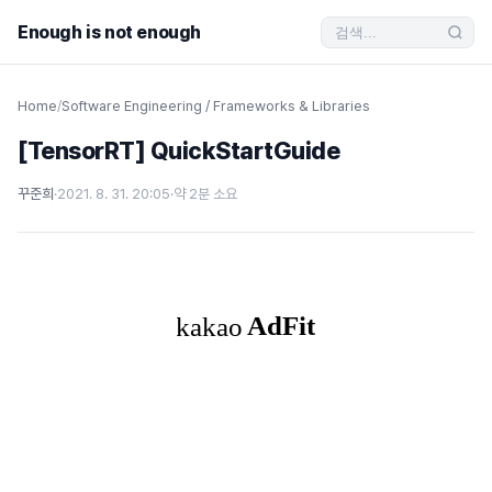
Enough is not enough
Home
/
Software Engineering / Frameworks & Libraries
[TensorRT] QuickStartGuide
꾸준희
·
2021. 8. 31. 20:05
·
약 2분 소요