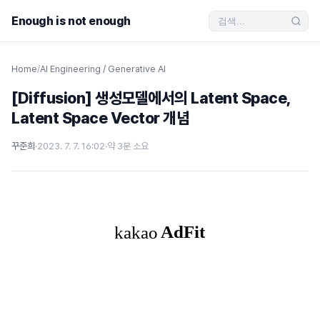
Enough is not enough
Home
/
AI Engineering / Generative AI
[Diffusion] 생성모델에서의 Latent Space,
Latent Space Vector 개념
꾸준희
·
2023. 7. 7. 16:02
·
약 3분 소요