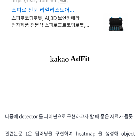
https://reallystore.net
광고
스피로 전문 리얼리스토어
코딩교육을 쉽고 재밌게
스피로코딩로봇, AI,3D,보안카메라
전자제품 전문샵 스피로볼트코딩로봇,
스피로볼트파워팩, 스피로미니등 스피로
전문몰
나중에 detector 를 파이썬으로 구현하고자 할 때 좋은 자료가 될듯
관련논문 1은 딥러닝을 구현하여 heatmap 을 생성해 object