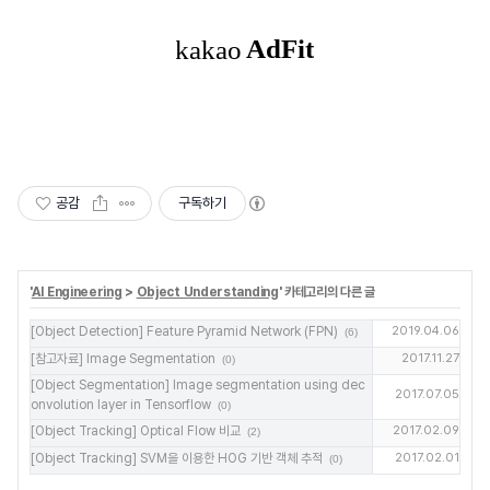
공감
구독하기
'
AI Engineering
>
Object Understanding
' 카테고리의 다른 글
[Object Detection] Feature Pyramid Network (FPN)
2019.04.06
(6)
[참고자료] Image Segmentation
2017.11.27
(0)
[Object Segmentation] Image segmentation using dec
2017.07.05
onvolution layer in Tensorflow
(0)
[Object Tracking] Optical Flow 비교
2017.02.09
(2)
[Object Tracking] SVM을 이용한 HOG 기반 객체 추적
2017.02.01
(0)