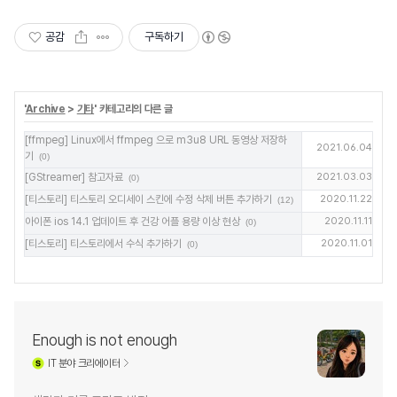
공감
구독하기
'
Archive
>
기타
' 카테고리의 다른 글
[ffmpeg] Linux에서 ffmpeg 으로 m3u8 URL 동영상 저장하
2021.06.04
기
(0)
[GStreamer] 참고자료
2021.03.03
(0)
[티스토리] 티스토리 오디세이 스킨에 수정 삭제 버튼 추가하기
2020.11.22
(12)
아이폰 ios 14.1 업데이트 후 건강 어플 용량 이상 현상
2020.11.11
(0)
[티스토리] 티스토리에서 수식 추가하기
2020.11.01
(0)
Enough is not enough
IT
분야 크리에이터