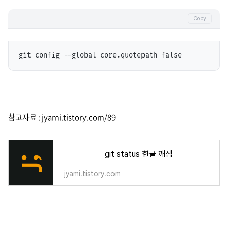
Copy
git config --global core.quotepath false
참고자료 :
jyami.tistory.com/89
git status 한글 깨짐
jyami.tistory.com