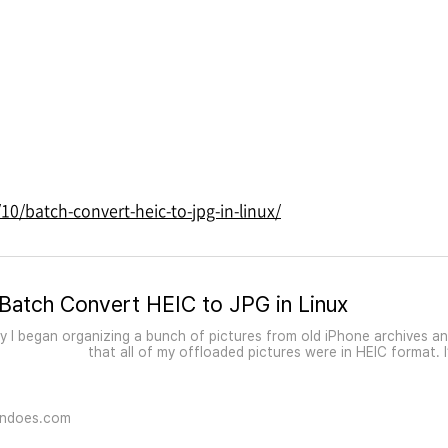
0/batch-convert-heic-to-jpg-in-linux/
Batch Convert HEIC to JPG in Linux
y I began organizing a bunch of pictures from old iPhone archives an
that all of my offloaded pictures were in HEIC format. I
ondoes.com