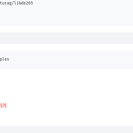
turag/libde265

ples
시키기