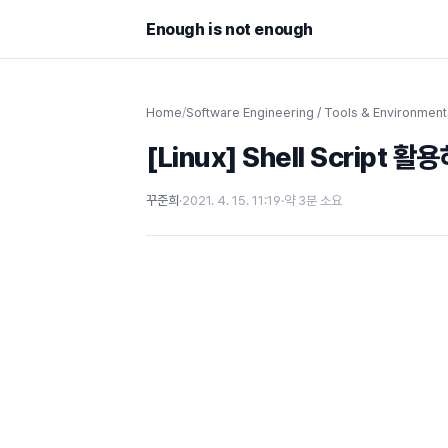
Enough is not enough
Home
/
Software Engineering / Tools & Environment
[Linux] Shell Script
꾸준희
·
2021. 4. 15. 11:19
·
약 3분 소요