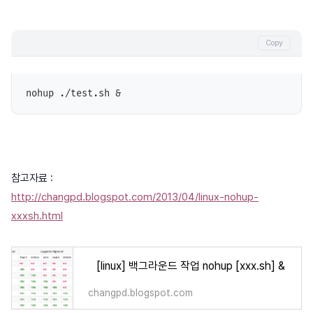
Copy
nohup ./test.sh &
참고자료 :
http://changpd.blogspot.com/2013/04/linux-nohup-
xxxsh.html
[linux] 백그라운드 작업 nohup [xxx.sh] &
changpd.blogspot.com